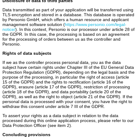
Disclosure of data to third parties
Data transmitted as part of your application will be transferred using
TLS encryption and stored in a database. This database is operated
by Personio GmbH, which offers a human resource and applicant
management software solution (
https://www.personio.com/legal-
notice/
). In this context, Personio is our processor under article 28 of
the GDPR. In this case, the processing is based on an agreement
for the processing of orders between us as the controller and
Personio.
Rights of data subjects
If we as the controller process personal data, you as the data
subject have certain rights under Chapter III of the EU General Data
Protection Regulation (GDPR), depending on the legal basis and the
purpose of the processing, in particular the right of access (article
15 of the GDPR) and the rights to rectification (article 16 of the
GDPR), erasure (article 17 of the GDPR), restriction of processing
(article 18 of the GDPR), and data portability (article 20 of the
GDPR), as well as the right to object (article 21 of the GDPR). If the
personal data is processed with your consent, you have the right to
withdraw this consent under article 7 III of the GDPR.
To assert your rights as a data subject in relation to the data
processed during this online application process, please refer to our
Data Protection Officer (see item 2).
Concluding provisions